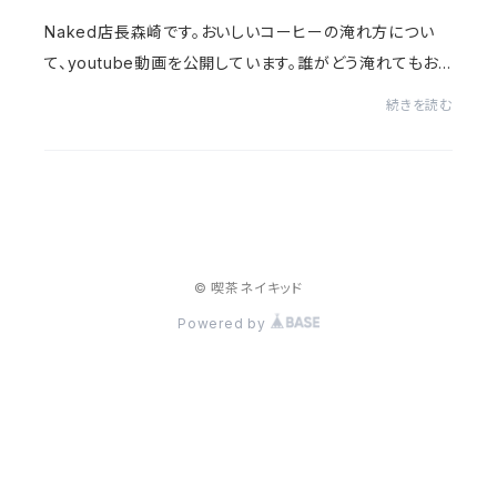
Naked店長森崎です。おいしいコーヒーの淹れ方につい
て、youtube動画を公開しています。誰がどう淹れてもお
いしい淹れ方、その名も「放置ドリップ」！海外の登山家など
続きを読む
もこの淹れ方で淹れているようです。ぜひご...
© 喫茶ネイキッド
Powered by